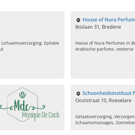
House of Nura Perfum
Ibislaan 31, Bredene
 Lichaamsverzorging, Epilatie
House of Nura Perfumes in B
ut
Arabische parfums, oosterse
luxemerken zoals Lattafa. Sho
webshop. Ontdek uw nieuwe
Schoonheidsinstituut
Ooststraat 10, Roeselare
Gelaatsverzorging, Verzorgen 
lichaamsmassages, Zonneban