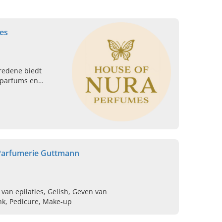
es
redene biedt
 parfums en
p in de winkel of
 parfum.
 Parfumerie Guttmann
van epilaties, Gelish, Geven van
k, Pedicure, Make-up