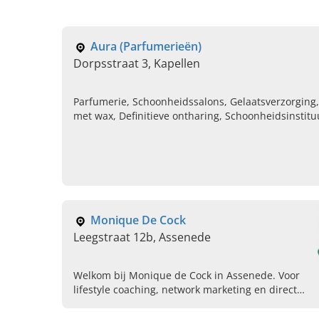
Aura (Parfumerieën)
Dorpsstraat 3, Kapellen
Parfumerie, Schoonheidssalons, Gelaatsverzorging,
met wax, Definitieve ontharing, Schoonheidsinstitu
Monique De Cock
Leegstraat 12b, Assenede
Welkom bij Monique de Cock in Assenede. Voor
lifestyle coaching, network marketing en direct
sales van natuurproducten. Neem vandaag
contact op voor meer informatie.