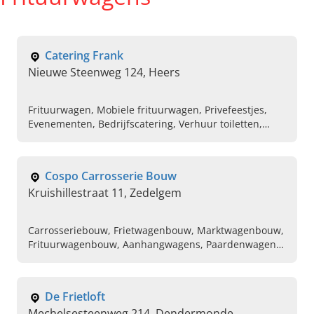
Catering Frank
Nieuwe Steenweg 124, Heers
Frituurwagen, Mobiele frituurwagen, Privefeestjes,
Evenementen, Bedrijfscatering, Verhuur toiletten,
Verhuur tafels en stoelen, Mobiele fritwagen,
Marktwagens, Feestverzorging
Cospo Carrosserie Bouw
Kruishillestraat 11, Zedelgem
Carrosseriebouw, Frietwagenbouw, Marktwagenbouw,
Frituurwagenbouw, Aanhangwagens, Paardenwagens,
Containers, Autotransporters, Trailers, Transport van
dieren
De Frietloft
Mechelsesteenweg 214, Dendermonde