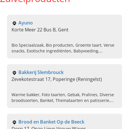
Ayuno
Korte Meer 22 Bus B, Gent
Bio Speciaalzaak, Bio producten, Groente taart, Verse
snacks, Exotische ingrediënten, Babyvoeding,
Babyverzorging, Bakmiddelen, Versnapperingen,
Noten
Bakkerij Slembrouck
Zevekotestraat 17, Poperinge (Reningelst)
Warme bakker, Foto taarten, Gebak, Pralines, Diverse
broodsoorten, Banket, Themataarten en patisserie,
Speltbrood en meergranenbrood
Brood en Banket Op de Beeck
Dorp 17, Onze-Lieve-Vrouw-Waver