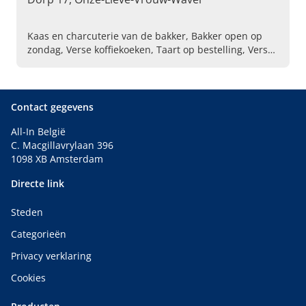
Kaas en charcuterie van de bakker, Bakker open op
zondag, Verse koffiekoeken, Taart op bestelling, Vers
gebak van de bakkerij, Ambachtelijke pralines,
Geschenkpakketten chocolade, Verse broodsoorten
van de bakker, Thema chocolade, Ambachtelijk
speculaas
Contact gegevens
All-In België
C. Macgillavrylaan 396
1098 XB Amsterdam
Directe link
Steden
Categorieën
Privacy verklaring
Cookies