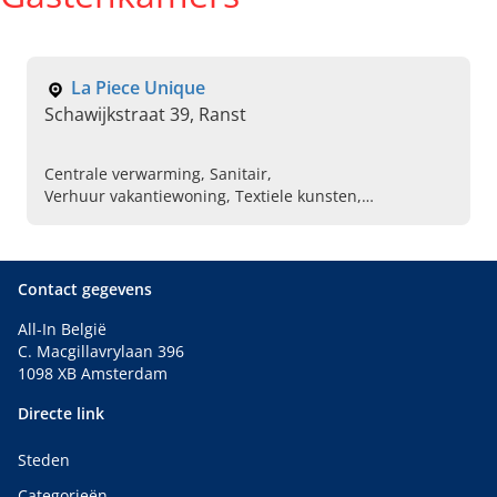
La Piece Unique
Schawijkstraat 39, Ranst
Centrale verwarming, Sanitair,
Verhuur vakantiewoning, Textiele kunsten,
Vakantiewoningverhuur, Overnachtingen, Limousin
Contact gegevens
All-In België
C. Macgillavrylaan 396
1098 XB Amsterdam
Directe link
Steden
Categorieën