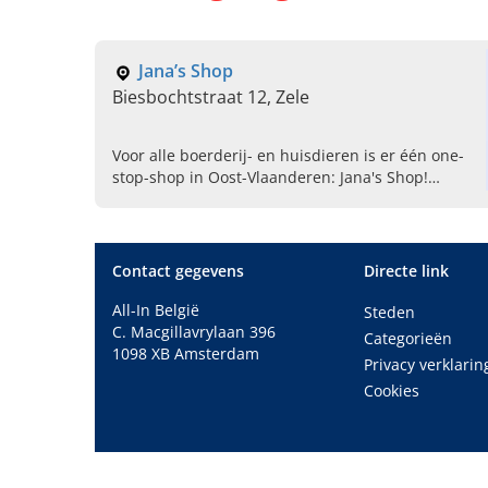
Jana’s Shop
Biesbochtstraat 12, Zele
Voor alle boerderij- en huisdieren is er één one-
stop-shop in Oost-Vlaanderen: Jana's Shop!
Geniet van ons online & winkelaanbod en bestel
vandaag nog!
Contact gegevens
Directe link
All-In België
Steden
C. Macgillavrylaan 396
Categorieën
1098 XB Amsterdam
Privacy verklarin
Cookies