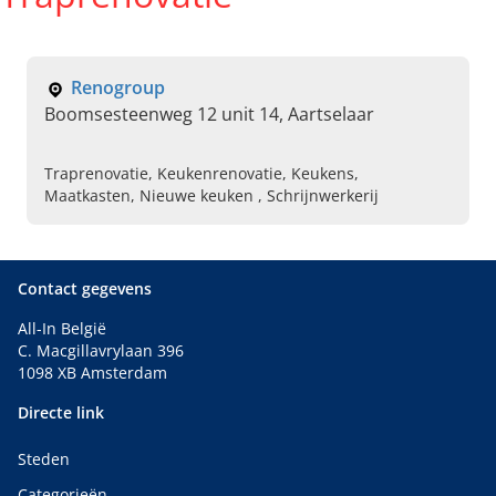
Renogroup
Boomsesteenweg 12 unit 14, Aartselaar
Traprenovatie, Keukenrenovatie, Keukens,
Maatkasten, Nieuwe keuken , Schrijnwerkerij
Contact gegevens
All-In België
C. Macgillavrylaan 396
1098 XB Amsterdam
Directe link
Steden
Categorieën