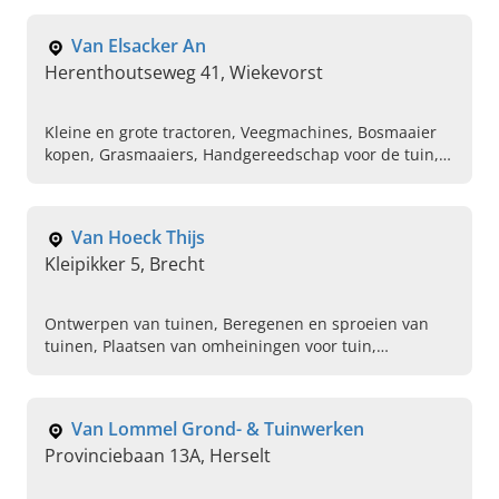
nu contact op!
Van Elsacker An
Herenthoutseweg 41, Wiekevorst
Kleine en grote tractoren, Veegmachines, Bosmaaier
kopen, Grasmaaiers, Handgereedschap voor de tuin,
Heggescharen, Accumachines
Van Hoeck Thijs
Kleipikker 5, Brecht
Ontwerpen van tuinen, Beregenen en sproeien van
tuinen, Plaatsen van omheiningen voor tuin,
Aanleggen van vijvers in tuin, Aanleggen van tuinen,
Constructiewerken
Van Lommel Grond- & Tuinwerken
Provinciebaan 13A, Herselt