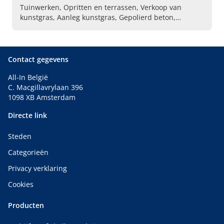
Tuinwerken, Opritten en terrassen, Verkoop van
kunstgras, Aanleg kunstgras, Gepolierd beton,
Verhuur container voor groenafval,
Verhardingswerken, Graszoden, Klinkerwerken
Contact gegevens
All-In België
C. Macgillavrylaan 396
1098 XB Amsterdam
Directe link
Steden
Categorieën
Privacy verklaring
Cookies
Producten