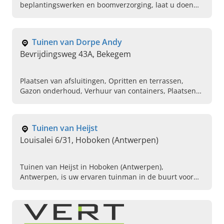
beplantingswerken en boomverzorging, laat u doen
door Tuinaanleg Marc Gernay BVBA uit Kontich. Plan
vandaag een afspraak.
Tuinen van Dorpe Andy
Bevrijdingsweg 43A, Bekegem
Plaatsen van afsluitingen, Opritten en terrassen,
Gazon onderhoud, Verhuur van containers, Plaatsen
van terrassen, Drainage aanleggen in de tuin,
Plaatsen van grasmatten, Tuinaannemer gezocht,
Plaatsen van houten poorten, Pvc poorten laten
Tuinen van Heijst
plaatsen
Louisalei 6/31, Hoboken (Antwerpen)
Tuinen van Heijst in Hoboken (Antwerpen),
Antwerpen, is uw ervaren tuinman in de buurt voor
tuinonderhoud en terrassen en opritten aanleggen.
Neem nu contact op!