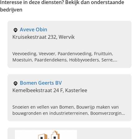
Interesse in deze diensten? Bekijk dan onderstaande
bedrijven
Aveve Obin
Kruisekestraat 232, Wervik
Veevoeding, Veevoer, Paardenvoeding, Fruittuin,
Moestuin, Paardendekens, Hobbyvoeders, Serre,
Bloem en bakbenodigheden
Bomen Geerts BV
Kemelbeekstraat 24 F, Kasterlee
Snoeien en vellen van Bomen, Bouwrijp maken van
bouwgronden en industrieterreinen, Boomverzorging,
Uitfrezen van stronken, Verhakselen van takken,
Algemeen tuinonderhoud, Hoogtewerken snoeien van
heggen, Hoogwerken, Sierbestrating,
Beplantingswerken