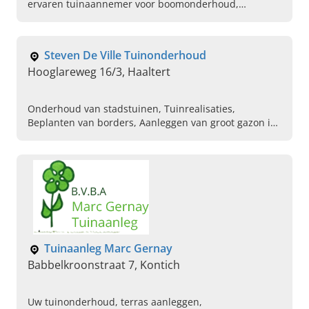
ervaren tuinaannemer voor boomonderhoud,
grasmatten en perfect tuinonderhoud. Plan vandaag
een afspraak.
Steven De Ville Tuinonderhoud
Hooglareweg 16/3, Haaltert
Onderhoud van stadstuinen, Tuinrealisaties,
Beplanten van borders, Aanleggen van groot gazon in
tuin, Snoeiwerken alle soorten bomen, Verschillende
sierheersters verzorgen, Verwijderen overhevelende
takken, Gazonaanleg, Tuinplan maken voor woningen,
Snoeiwerk
Tuinaanleg Marc Gernay
Babbelkroonstraat 7, Kontich
Uw tuinonderhoud, terras aanleggen,