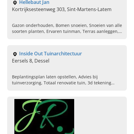
Hellebaut Jan
Kortrijksesteenweg 303, Sint-Martens-Latem
Gazon onderhouden, Bomen snoeien, Snoeien van alle
soorten planten, Ervaren tuinman, Terras aanleggen,
Stadstuin verzorgen, Grondige onderhoudsbeurt aan
de tuin
Inside Out Tuinarchitectuur
Eersels 8, Dessel
Beplantingsplan laten opstellen, Advies bij
tuinverzorging, Totaal renovatie tuin, 3d tekening
schetsen voor tuin, Exclusieve tuinen maken, Tuin
visualisaties, Openbare ruimtes ontwerpen,
Studiebureau tuinarchitectuur, Aanleggen van tuinen,
Uitvoeringsplan voor tuin