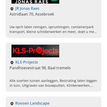
JR Jonas Raes
Astridlaan 70, Assebroek
Uw oprit laten reinigen, opruimingen, containerpark
transport, kleine schilderwerken en meer, doet u met:
JR Jonas Raes in Assebroek. Plan vandaag uw afspraak.
KLS-Projects
Pandhoevestraat 98, Baal tremelo
Alle soorten tuinen aanleggen, Bestrating laten leggen
in tuin, Uitgraven van bouwputten, Klinkerwerken,
Afbraakwerken, Houten tuinafsluitingen plaatsen,
Nivelleren van grond, Totaalprojecten in tuinen,
Tuinwerken, Verschillende tuinen onderhouden
Roosen Landscape