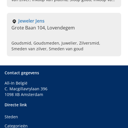
horloges, Inkoop van munten, Inkoop van juwelen,
Betrouwbare goud handelaar, Goud handelaar in de
buurt
Jeweler Jens
Grote Baan 104, Lovendegem
Goudsmid, Goudsmeden, Juwelier, Zilversmid,
Smeden van zilver, Smeden van goud
Contact gegevens
All-In België
C. Macgillavrylaan 396
1098 XB Amsterdam
Directe link
Steden
Categorieën