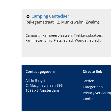
Camping Canteclaer
Rekegemstraat 12, Munkzwalm (Zwalm)
Camping, Kampeerplaatsen, Trekkersplaatsen,
Familiecamping, Fietsgebied, Wandelgebied,
Vakantiepark, Nagelstudio, Pedicure medisch, Boet
kledij en accesoires
Contact gegevens
Directe link
All-In België
Steden
C. Macgillavrylaan 396
Categorieën
1098 XB Amsterdam
Privacy verklarin
Cookies