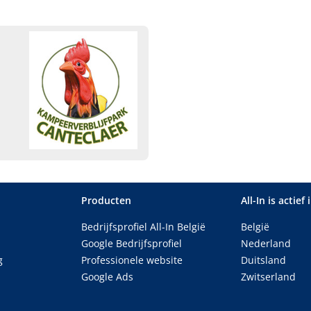
iek
Producten
All-In is actief 
Bedrijfsprofiel All-In België
België
Google Bedrijfsprofiel
Nederland
g
Professionele website
Duitsland
Google Ads
Zwitserland