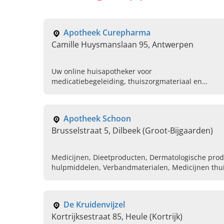
Apotheek Curepharma
Camille Huysmanslaan 95, Antwerpen
Uw online huisapotheker voor
medicatiebegeleiding, thuiszorgmateriaal en
meer in Antwerpen is Apotheek Curepharma in
Antwerpen. Kom langs of neem contact op!
Apotheek Schoon
Brusselstraat 5, Dilbeek (Groot-Bijgaarden)
Medicijnen, Dieetproducten, Dermatologische pro
hulpmiddelen, Verbandmaterialen, Medicijnen thui
Homeopathie, Dieren geneesmiddelen, Vitamines,
bij apotheek
De Kruidenvijzel
Kortrijksestraat 85, Heule (Kortrijk)