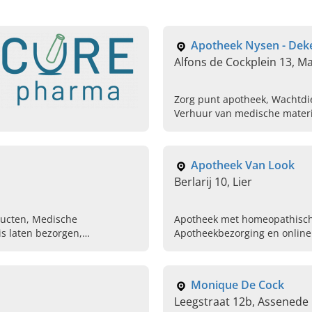
Apotheek Nysen - De
Alfons de Cockplein 13, M
Zorg punt apotheek, Wachtdi
Verhuur van medische materia
Babyverzorging
Apotheek Van Look
Berlarij 10, Lier
ducten, Medische
Apotheek met homeopathische
s laten bezorgen,
Apotheekbezorging en online 
 Cosmeticaproducten kopen
Apotheek voor dieren medica
incontinentiemateriaal, Ort
spoed, Betaalbare voedingssu
Monique De Cock
cosmeticaproducten
Leegstraat 12b, Assenede