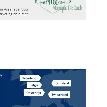
in Assenede. Voor
arketing en direct
 Neem vandaag
tie.
in