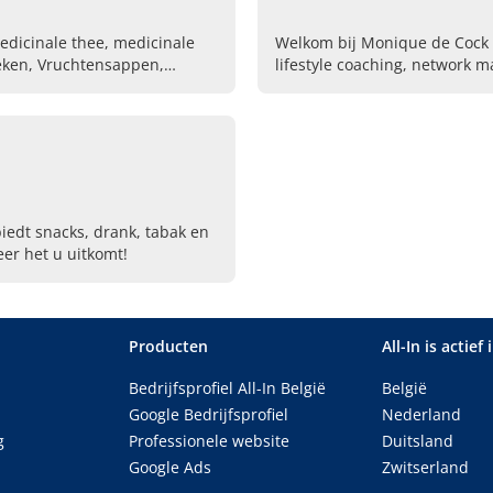
edicinale thee, medicinale
Welkom bij Monique de Cock 
eken, Vruchtensappen,
lifestyle coaching, network m
sales van natuurproducten.
contact op voor meer informa
iedt snacks, drank, tabak en
er het u uitkomt!
Producten
All-In is actief 
Bedrijfsprofiel All-In België
België
Google Bedrijfsprofiel
Nederland
g
Professionele website
Duitsland
Google Ads
Zwitserland