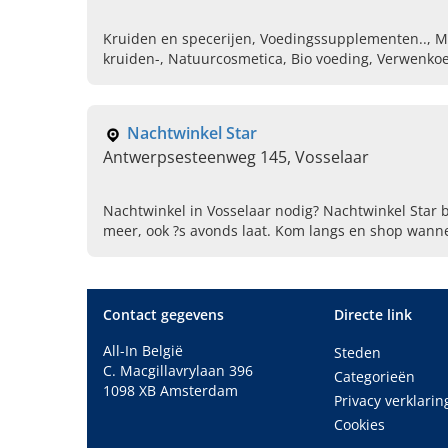
Kruiden en specerijen, Voedingssupplementen.., M
kruiden-, Natuurcosmetica, Bio voeding, Verwenko
Honing, Essentiele oliën, Kneipp olie
Nachtwinkel Star
Antwerpsesteenweg 145, Vosselaar
Nachtwinkel in Vosselaar nodig? Nachtwinkel Star b
meer, ook ?s avonds laat. Kom langs en shop wanne
Contact gegevens
Directe link
All-In België
Steden
C. Macgillavrylaan 396
Categorieën
1098 XB Amsterdam
Privacy verklarin
Cookies