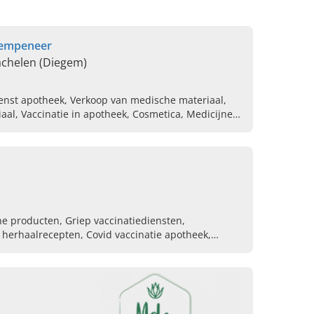
kempeneer
achelen (Diegem)
enst apotheek, Verkoop van medische materiaal,
al, Vaccinatie in apotheek, Cosmetica, Medicijnen,
 producten, Griep vaccinatiediensten,
herhaalrecepten, Covid vaccinatie apotheek,
tie, Orthoshop voor bandages, steunkousen en
hopedische hulpmiddelen, Apotheek van wacht en
pplementen goede kwaliteit, Diervriendelijke