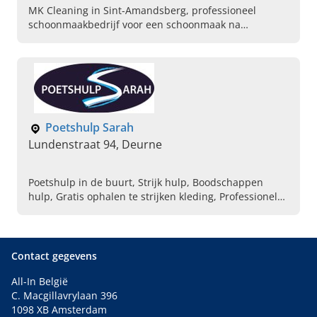
MK Cleaning in Sint-Amandsberg, professioneel
schoonmaakbedrijf voor een schoonmaak na
oplevering, bedrijfspanden, hotels en meer. Plan
vandaag uw afspraak.
Poetshulp Sarah
Lundenstraat 94, Deurne
Poetshulp in de buurt, Strijk hulp, Boodschappen
hulp, Gratis ophalen te strijken kleding, Professionele
hulp aan huis, Betrouwbaar in bereiden van
maaltijden, Ervaren huishoudhulp, Schoonmaak voor
prive woningen, Wassen van ramen, Algemene
schoonmaakdienst
Contact gegevens
All-In België
C. Macgillavrylaan 396
1098 XB Amsterdam