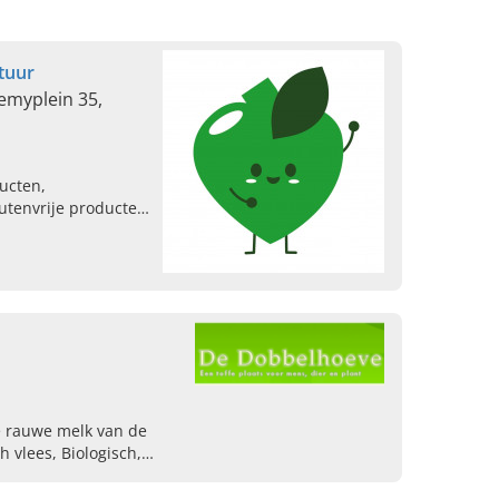
tuur
emyplein 35,
ducten,
utenvrije producten
 dan langs bij
Kessel-Lo!
e rauwe melk van de
 vlees, Biologisch,
Biologische groenten,
producten, Biologische