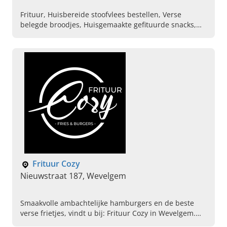
Frituur, Huisbereide stoofvlees bestellen, Verse
belegde broodjes, Huisgemaakte gefituurde snacks,
Frietkot, Belgische friet kopen, Warme en koude
snacks, Huisbereide sauzen voor frietjes
Frituur Cozy
Nieuwstraat 187, Wevelgem
Smaakvolle ambachtelijke hamburgers en de beste
verse frietjes, vindt u bij: Frituur Cozy in Wevelgem.
Kom het vandaag zelf proeven en bestel online.