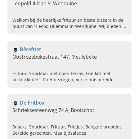
Leopold II-laan 9, Wenduine
Welkom bij de heerlijke frituur en beste pizzera in de
buurt van 'T Food Dilemma in Wenduine. Wij bieden u
heerlijke dilemma's als het gaat om kiezen tussen
onze fantastische gerechten!
Bèrefriet
Oostrozebekestraat 147, Meulebeke
Frituur, Snackbar met open terras, Frietkot met
picknicktafels, Friet bezorgen, Verse huisbereide
hamburgers, Online friet bestellen, Brochettes,
Balletjes in tomatensaus, Vers gefrituurde frietjes,
Verkoop van frisdranken
De Fritbox
Schrieksesteenweg 74 A, Booischot
Snacks, Snackbar, Frituur, Frietjes, Belegde broodjes,
Bereide gerechten, Maaltijdsalades