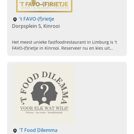
't FAVO-(f)rietje
Dorpsplein 5, Kinrooi
Het meest unieke fastfoodrestaurant in Limburg is 't
FAVO-(f)rietje in Kinrooi. Reserveer nu en kies uit
onder andere burgers, steppegras of verse frietjes.
'T Food Dilemma