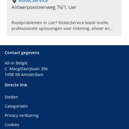
RiotecService
Antwerpsesteenweg 76/1, Lier
Rioolproblemen in Lier? RiotecService biedt snelle,
professionele oplossingen voor riolering, afvoer en
septische systemen. Neem vandaag nog contact op
voor een interventie of vrijblijvende offerte!
Contact gegevens
All-In België
C. Macgillavrylaan 396
1098 XB Amsterdam
Directe link
Steden
Categorieën
Privacy verklaring
Cookies