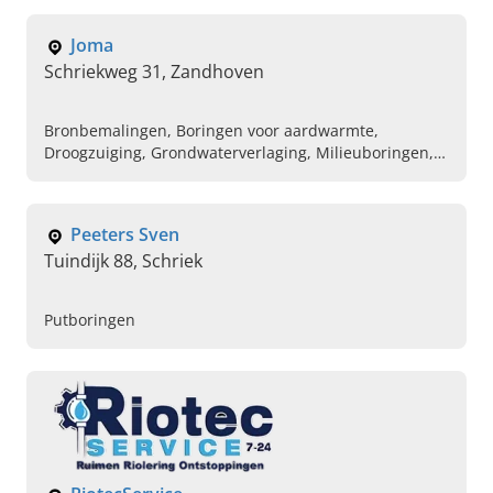
Noodputboringen en reparaties, Betrouwbaar
boringsbedrijf, Waterwinning met aangepaste pomp,
Joma
Grondig onderzoek van putten
Schriekweg 31, Zandhoven
Bronbemalingen, Boringen voor aardwarmte,
Droogzuiging, Grondwaterverlaging, Milieuboringen,
Boorinstallaties, Spuitpompen
Peeters Sven
Tuindijk 88, Schriek
Putboringen