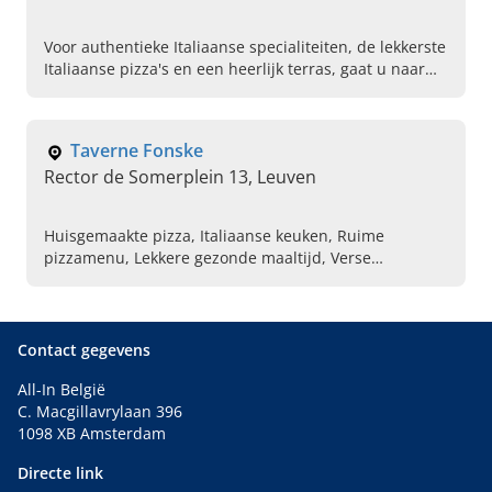
Voor authentieke Italiaanse specialiteiten, de lekkerste
Italiaanse pizza's en een heerlijk terras, gaat u naar
Sabatino in Antwerpen. Reserveer vandaag uw tafel.
Taverne Fonske
Rector de Somerplein 13, Leuven
Huisgemaakte pizza, Italiaanse keuken, Ruime
pizzamenu, Lekkere gezonde maaltijd, Verse
mosselen, Visgerechten, Vleesgerechten, Heerlijke
desserten, Erkende pizzeria in de buurt, A la carte
menu
Contact gegevens
All-In België
C. Macgillavrylaan 396
1098 XB Amsterdam
Directe link