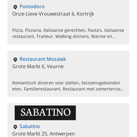
Pomodoro
Onze-Lieve-Vrouwestraat 6, Kortrijk
Pizza, Pizzaria, Italiaanse gerechten, Pasta's, Italiaanse
restaurant, Traiteur, Walking dinners, Warme en
koude buffetten, Spaghetti en tagliatelle , Italiaanse
keuken
Restaurant Mozaiek
Grote Markt 6, Veurne
Romantisch dineren voor stellen, Seizoensgebonden
eten, Familierestaurant, Restaurant met zomerterras,
Gezellige tearoom en dessert in de buurt, Italiaanse
keuken en specialiteiten, Belgische keuken en
specialiteiten, Franse keuken en specialiteiten,
Restaurant reserveringen voor 20 personen, Chique
restaurant in de buurt
Sabatino
Grote Markt 25, Antwerpen