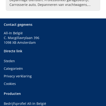
Carrosserie auto, Depanneren van vrachtwagens,
Motorstoringen verhelpen bij auto, Transporteren van
auto, Takelen van vervoersmiddelen, Auto depannage
Contact gegevens
All-In België
C. Macgillavrylaan 396
1098 XB Amsterdam
Directe link
Steden
Categorieën
Privacy verklaring
Cookies
Producten
Bedrijfsprofiel All-In België