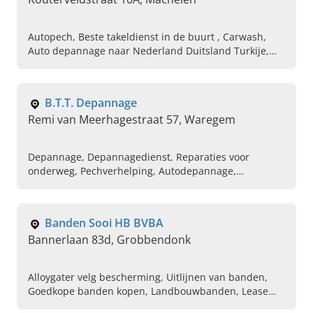
Autopech, Beste takeldienst in de buurt , Carwash,
Auto depannage naar Nederland Duitsland Turkije,
Taxi service, Depannage automobile près de Pays-Bas
Allemagne Turquie, Meilleur service de dépannage,
Service de taxi fiable, Panne de voiture, Laver une
B.T.T. Depannage
voiture
Remi van Meerhagestraat 57, Waregem
Depannage, Depannagedienst, Reparaties voor
onderweg, Pechverhelping, Autodepannage,
Werkplaats
Banden Sooi HB BVBA
Bannerlaan 83d, Grobbendonk
Alloygater velg bescherming, Uitlijnen van banden,
Goedkope banden kopen, Landbouwbanden, Lease
and fleet, Stockeren van banden, Alle soorten banden