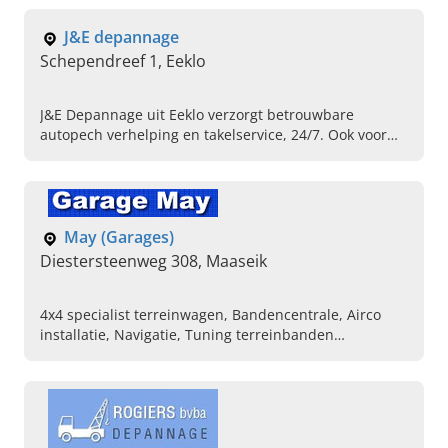
hulp in nood.
J&E depannage
Schependreef 1, Eeklo
J&E Depannage uit Eeklo verzorgt betrouwbare
autopech verhelping en takelservice, 24/7. Ook voor
een depannagedienst bestelwagens! Bel ons direct
voor hulp in nood.
May (Garages)
Diestersteenweg 308, Maaseik
4x4 specialist terreinwagen, Bandencentrale, Airco
installatie, Navigatie, Tuning terreinbanden
onderdelen, LPG installatie