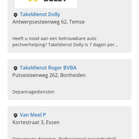
Takeldienst Dolly
Antwerpsesteenweg 62, Temse
Heeft u nood aan een betrouwbare auto
pechverhelping? Takeldienst Dolly is 7 dagen per
week, 24 uur per dag, bereikbaar bij autopech. Bel
direct voor deskundige hulp.
Takeldienst Roger BVBA
Putsesteenweg 262, Bonheiden
Depannagediensten
Van Meel P
Kortestraat 3, Essen
Depannage diensten, Professioneel garagebedrijf,