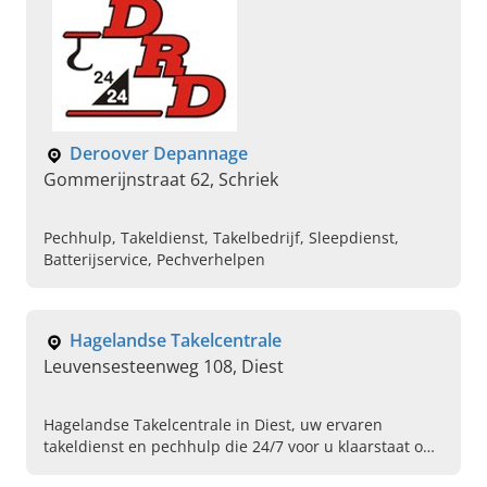
Deroover Depannage
Gommerijnstraat 62, Schriek
Pechhulp, Takeldienst, Takelbedrijf, Sleepdienst,
Batterijservice, Pechverhelpen
Hagelandse Takelcentrale
Leuvensesteenweg 108, Diest
Hagelandse Takelcentrale in Diest, uw ervaren
takeldienst en pechhulp die 24/7 voor u klaarstaat om
u weer snel en veilig op weg te helpen. Bel direct voor