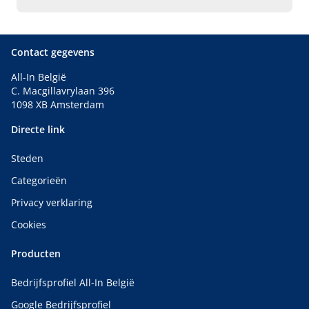
Gevelbekleding, Plaatsen ramen van pvc, Plaatsen van
dakkapellen, Plaatsen van platte daken, Plaatsen van
poolhouses
Contact gegevens
All-In België
C. Macgillavrylaan 396
1098 XB Amsterdam
Directe link
Steden
Categorieën
Privacy verklaring
Cookies
Producten
Bedrijfsprofiel All-In België
Google Bedrijfsprofiel