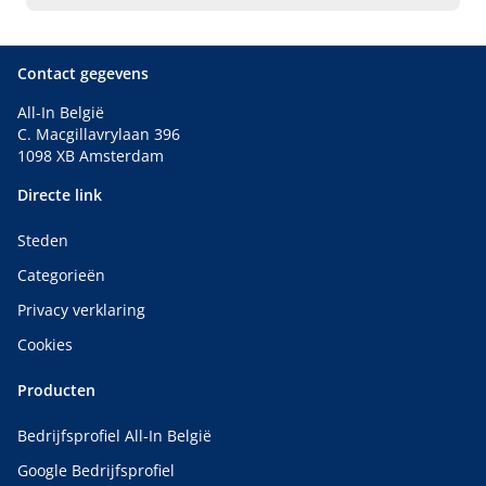
badkamers, Begeleiding voor eigen projecten,
Schilderwerken, Laminaatvloer laten leggen,
Tegelwerken, Renovatie van badkamers
Contact gegevens
All-In België
C. Macgillavrylaan 396
1098 XB Amsterdam
Directe link
Steden
Categorieën
Privacy verklaring
Cookies
Producten
Bedrijfsprofiel All-In België
Google Bedrijfsprofiel