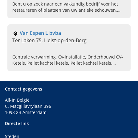
Bent u op zoek naar een vakkundig bedrijf voor het
restaureren of plaatsen van uw antieke schouwen,
klassieke sierschouwen, sierschouw voor sfeerhaard,
open haarden, gascassette, of houtkachels? Dan bent
u natuurlijk bij ons van Ten Bellinck uit Deftinge
Van Espen L bvba
(Lierde) aan het juiste adres!
Ter Laken 75, Heist-op-den-Berg
Centrale verwarming, Cv-installatie, Onderhouwd CV-
Ketels, Pellet kachtel ketels, Pellet kachtel ketels,
Vernieuwde energie, Mazouttanks
Contact gegevens
All-In België
C. Macgillavrylaan 396
1098 XB Amsterdam
Directe link
Steden