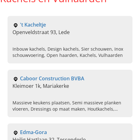
't Kacheltje
Openveldstraat 93, Lede
Inbouw kachels, Design kachels, Sier schouwen, Inox
schouwvoering, Open haarden, Kachels, Vulhaarden
Caboor Construction BVBA
Kleimoer 1k, Mariakerke
Massieve keukens plaatsen, Semi massieve planken
vloeren, Dressings op maat maken, Houtkachels,
Plaatsing van elektrische kachels, Deuren afgewerkt
met kleurlak, Plaatsen van schouwmantels,
Vulsystemen voor pelletkachels, Kookplaat in staal,
Edma-Gora
Fornuizen
Heilig Hartlaan 32, Tessenderlo