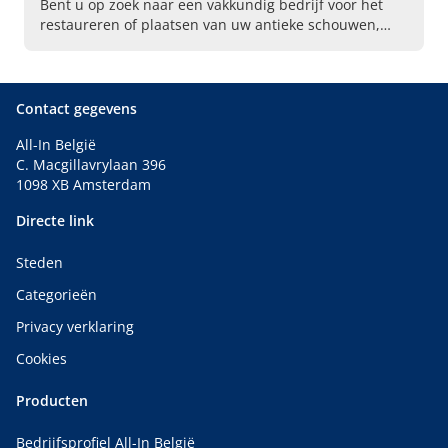
Bent u op zoek naar een vakkundig bedrijf voor het
restaureren of plaatsen van uw antieke schouwen,
klassieke sierschouwen, sierschouw voor sfeerhaard,
open haarden, gascassette, of houtkachels? Dan bent
u natuurlijk bij ons van Ten Bellinck uit Deftinge
(Lierde) aan het juiste adres!
Contact gegevens
All-In België
C. Macgillavrylaan 396
1098 XB Amsterdam
Directe link
Steden
Categorieën
Privacy verklaring
Cookies
Producten
Bedrijfsprofiel All-In België