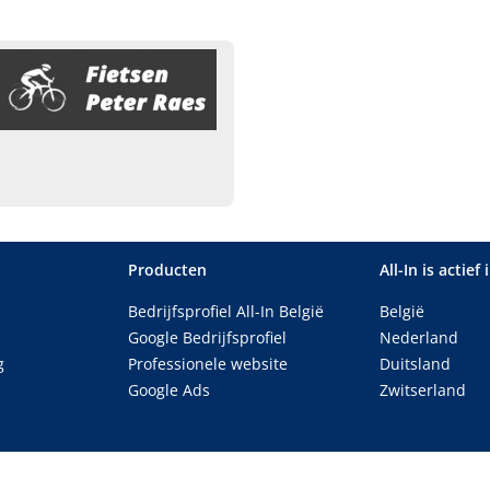
Producten
All-In is actief 
Bedrijfsprofiel All-In België
België
Google Bedrijfsprofiel
Nederland
g
Professionele website
Duitsland
Google Ads
Zwitserland