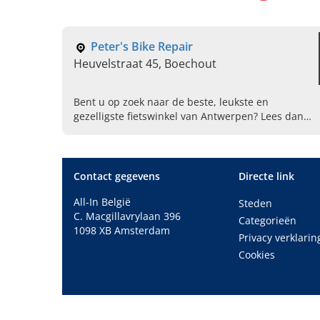
Peter's Bike Repair
Heuvelstraat 45, Boechout
Bent u op zoek naar de beste, leukste en
gezelligste fietswinkel van Antwerpen? Lees dan
snel verder en kom langs bij Peter's Bike Repair
in Boechout!
Contact gegevens
Directe link
All-In België
Steden
C. Macgillavrylaan 396
Categorieën
1098 XB Amsterdam
Privacy verklarin
Cookies