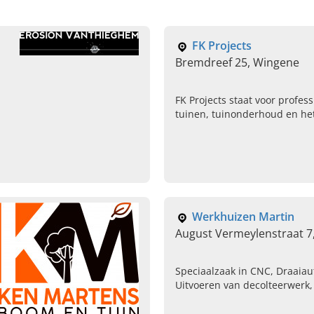
FK Projects
Bremdreef 25, Wingene
FK Projects staat voor profes
tuinen, tuinonderhoud en het
van bomen, ook in gevaarlijke 
verder en...
Werkhuizen Martin
August Vermeylenstraat 7
Speciaalzaak in CNC, Draaia
Uitvoeren van decolteerwerk
op maat, Hydraulische en san