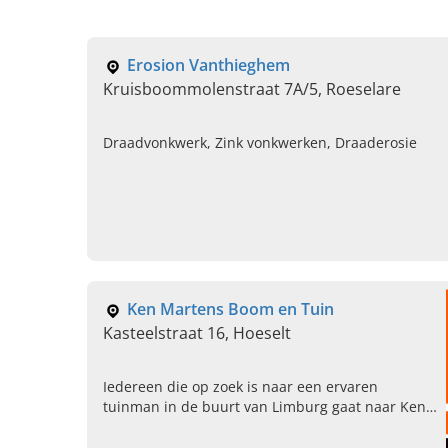
Erosion Vanthieghem
Kruisboommolenstraat 7A/5, Roeselare
Draadvonkwerk, Zink vonkwerken, Draaderosie
Ken Martens Boom en Tuin
Kasteelstraat 16, Hoeselt
Iedereen die op zoek is naar een ervaren
tuinman in de buurt van Limburg gaat naar Ken
Martens Boom en Tuin in Hoeselt. Neem snel
contact op met ons op!