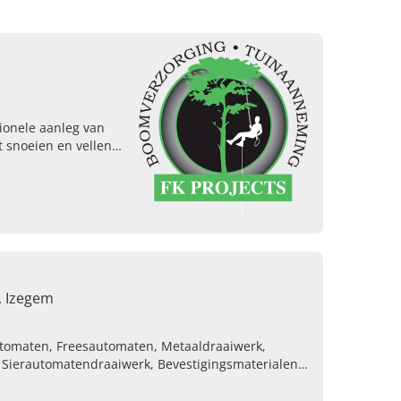
sionele aanleg van
 snoeien en vellen
situaties. Lees snel
, Izegem
utomaten, Freesautomaten, Metaaldraaiwerk,
, Sierautomatendraaiwerk, Bevestigingsmaterialen
itaire stukken, Decolletage