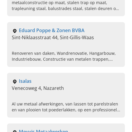
metaalconstructie op maat, stalen trap op maat,
trapleuning staal, balustrades staal, stalen deuren op
maat, schuifpoort op maat, metalen hekwerk, hekwerk
op maat, terrasconstructie staal, inox leuning
Eduard Poppe & Zonen BVBA
Sint-Niklaasstraat 44, Sint-Gillis-Waas
Renoveren van daken, Wandrenovatie, Hangarbouw,
Industriebouw, Constructie van metalen trappen,
Uitbreiding van hangar met golfplaten dak,
Balustrades, Metaalbouw, Agrobouw, Opslag voor
loodsen
Isalas
Venecoweg 4, Nazareth
Al uw metaal afwerkingen, van lassen tot parelstralen
en van plooien tot poederlakken, op een professionele
manier uitgevoerd door Isalas uit Nazareth.
Meyvis Metaalwerken