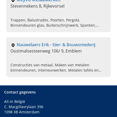
Stevennekens 8, Rijkevorsel
Trappen, Balustrades, Poorten, Pergola,
Binnendeuren-glas, Buitenschrijnwerk, Spanten,
Tafels, Varia
Nauwelaers Erik - Sier- & Bouwsmederij
Oostmalsesteenweg 106/ 9, Emblem
Constructies van metaal, Maken van metalen
binnendeuren, Interieurwerken, Metalen tafels en
kasten, Plaatsing van douche deuren, Douchewanden
op maat, Oranjeries, Houten pivoterende deur
plaatsen, Uitvoeren van smeedwerk, Metalen pergola
laten bouwen
Contact gegevens
All-In België
C. Macgillavrylaan 396
1098 XB Amsterdam