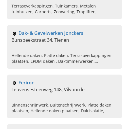
Terrasoverkappingen, Tuinkamers, Metalen
tuinhuizen, Carports, Zonwering, Trapliften,
Kwalitatieve, warme houtcreaties, Metalen
constructies, Aliminium constructies
Dak- & Gevelwerken Jonckers
Bunsbeekstraat 34, Tienen
Hellende daken, Platte daken, Terrasoverkappingen
plaatsen, EPDM daken , Daktimmerwerken,
Dakisolatie, Bakgoot bekleding vernieuwen van PVC
naar Trespa, Bakgoot bekleding vernieuwen, Roofing
hellende daken, EPDM hellende daken
Feriron
Leuvensesteenweg 148, Vilvoorde
Binnenschrijnwerk, Buitenschrijnwerk, Platte daken
plaatsen, Hellende daken plaatsen, Dak isolatie,
Dakrenovatie, Op maat gemaakte veranda's