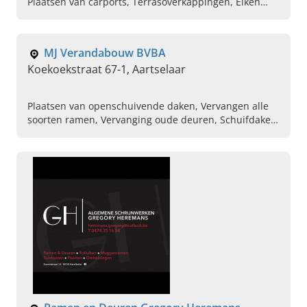
Plaatsen van carports, Terrasoverkappingen, Eiken
bijgebouwen, Houtskeletbouw, Poolhouses , Plaatsen
van veranda's , Gevelbekleding
MJ Verandabouw BVBA
Koekoekstraat 67-1, Aartselaar
Plaatsen van openschuivende daken, Vervangen alle
soorten ramen, Vervanging oude deuren, Schuifdaken,
Alle soorten trekriemen vervangen , Aluminium ramen
zetten in woningen, Herstellingen, Zonneranda,
Houten pergola in verschillende houtsoorten, Veranda
op maat laten maken