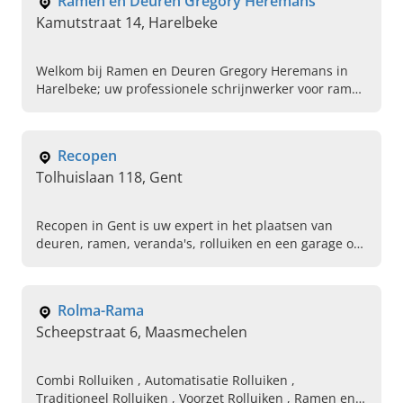
Ramen en Deuren Gregory Heremans
Kamutstraat 14, Harelbeke
Welkom bij Ramen en Deuren Gregory Heremans in
Harelbeke; uw professionele schrijnwerker voor ramen
en deuren op maat. Maak vandaag direct een
afspraak.
Recopen
Tolhuislaan 118, Gent
Recopen in Gent is uw expert in het plaatsen van
deuren, ramen, veranda's, rolluiken en een garage op
maat. Bel ons vandaag voor een vrijblijvende offerte.
Rolma-Rama
Scheepstraat 6, Maasmechelen
Combi Rolluiken , Automatisatie Rolluiken ,
Traditioneel Rolluiken , Voorzet Rolluiken , Ramen en