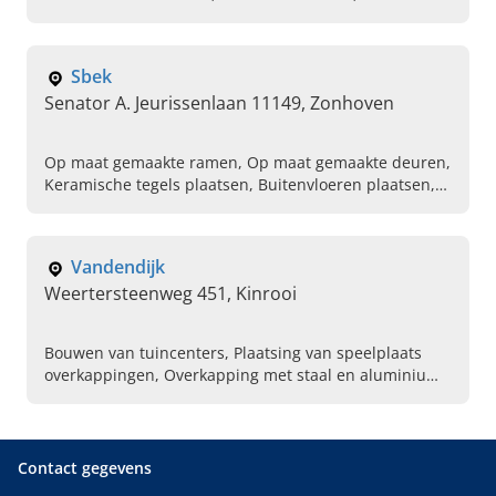
Deuren, Poorten , Overkappingen, Veranda's
Sbek
Senator A. Jeurissenlaan 11149, Zonhoven
Op maat gemaakte ramen, Op maat gemaakte deuren,
Keramische tegels plaatsen, Buitenvloeren plaatsen,
Polycarbonaat overkapping, Op maat gemaakte
overkappingen, Serre aanbouw
Vandendijk
Weertersteenweg 451, Kinrooi
Bouwen van tuincenters, Plaatsing van speelplaats
overkappingen, Overkapping met staal en aluminium,
Tuinkamers, Kwalitatieve glazen schuifwanden,
Carports op maat, Nieuwe terrasoverkapping
plaatsen, Luxe serre laten bouwen, Tuinserres
Contact gegevens