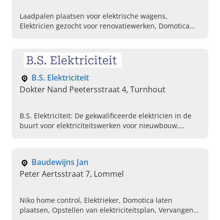
Laadpalen plaatsen voor elektrische wagens,
Elektricien gezocht voor renovatiewerken, Domotica
systemen, Thuisbatterij voor zonnepanelen,
Hernieuwbare energie, Elektriciteitswerken binnen ,
Elektriciteitswerken buiten, Elektrische schema
opstellen, Elektricien voor herstellingen, Laadstations
B.S. Elektriciteit
Dokter Nand Peetersstraat 4, Turnhout
B.S. Elektriciteit: De gekwalificeerde elektricien in de
buurt voor elektriciteitswerken voor nieuwbouw,
renovaties, herstellingen en tuinverlichting. Lees snel
verder, geniet & bel ons!
Baudewijns Jan
Peter Aertsstraat 7, Lommel
Niko home control, Elektrieker, Domotica laten
plaatsen, Opstellen van elektriciteitsplan, Vervangen
van stopcontacten, Aansluiten van kabels, Elektrische