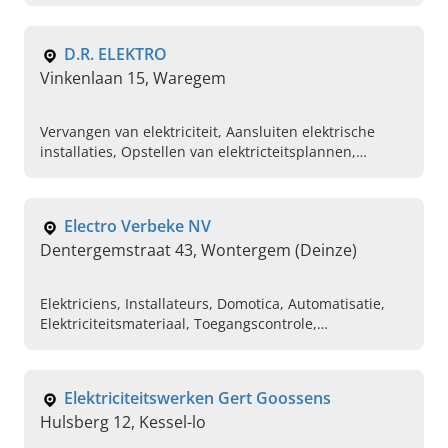
problemen oplossen
D.R. ELEKTRO
Vinkenlaan 15, Waregem
Vervangen van elektriciteit, Aansluiten elektrische
installaties, Opstellen van elektricteitsplannen,
Bekabelingswerken, Plaatsing van camerabewaking,
Plaatsen van verlichting, Videofonie, Parlofonie,
Elektriciteit aanleggen bij nieuwbouw
Electro Verbeke NV
Dentergemstraat 43, Wontergem (Deinze)
Elektriciens, Installateurs, Domotica, Automatisatie,
Elektriciteitsmateriaal, Toegangscontrole,
Inbraakbeveiliging, Camerabewaking, Branddetectie,
Verlichting
Elektriciteitswerken Gert Goossens
Hulsberg 12, Kessel-lo