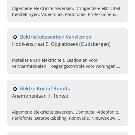
Algemene elektriciteitswerken, Dringende elektriciteit
herstellingen, Videofonie, Parlofonie, Professionele
elektriciens in de buurt, Industriele
elektriciteitswerken, Elektriciteitswerken aan huis,
Keuring voor elektriciteit, Vakman in
Elektriciteitswerken Vanvlemen
elektriciteitswerken
Hoolvenstraat 5, Opglabbeek (Oudsbergen)
Installatie van elektriciteit, Laadpalen voor
vervoermiddelen, Toegangscontrole voor woningen,
Video- & parlofonie, Elektro installatiebedrijf, Studie
verlichting, Domotica
Elektro Kristof Boodts
Anemonenlaan 7, Temse
Algemene elektriciteitswerken, Domotica, Videofonie,
Parlofonie, Databekabeling, Renovatie, Nieuwbouw,
Verlichting