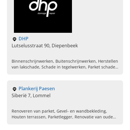
DHP
Lutselusstraat 90, Diepenbeek
Binnenschrijnwerken, Buitenschrijnwerken, Herstellen
van lakschade, Schade in tegelwerken, Parket schade
herstellen, Inbraakschade herstellen, Verwijderen van
krassen uit glas, Laminaatlegger, Herlakken van ramen
en deuren
Plankerij Paesen
Siberië 7, Lommel
Renoveren van parket, Gevel- en wandbekleding,
Houten terrassen, Parketlegger, Renovatie van oude
parket, Renovatie van versleten parket, Parketvloeren
vernieuwen, Plaatsen van parket