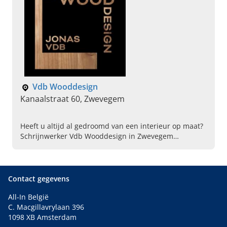
Vdb Wooddesign
Kanaalstraat 60, Zwevegem
Heeft u altijd al gedroomd van een interieur op maat?
Schrijnwerker Vdb Wooddesign in Zwevegem
realiseert uw complete inrichting op maat. Bel direct
voor meer informatie.
Contact gegevens
All-In België
C. Macgillavrylaan 396
1098 XB Amsterdam