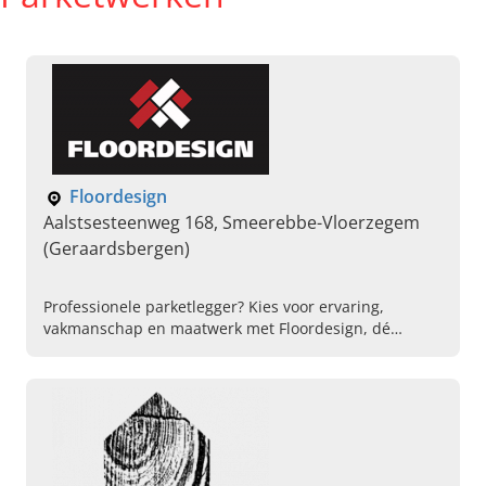
Floordesign
Aalstsesteenweg 168, Smeerebbe-Vloerzegem
(Geraardsbergen)
Professionele parketlegger? Kies voor ervaring,
vakmanschap en maatwerk met Floordesign, dé
referentie in Oost-Vlaanderen. Lees verder, zie ons
werk & bel!