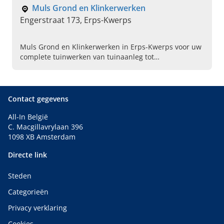
Muls Grond en Klinkerwerken
Engerstraat 173, Erps-Kwerps
Muls Grond en Klinkerwerken in Erps-Kwerps voor uw
complete tuinwerken van tuinaanleg tot
tuinonderhoud en meer. Informeer vandaag nog naar
de mogelijkheden.
Contact gegevens
All-In België
C. Macgillavrylaan 396
1098 XB Amsterdam
Directe link
Steden
Categorieën
Privacy verklaring
Cookies