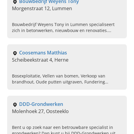
Bouwbedrijf Weyens Tony
Morgenstraat 12, Lummen
Bouwbedrijf Weyens Tony in Lummen specialiseert
zich in betonwerken, nieuwbouw en renovaties.
Vakmanschap en kwaliteit. Contacteer voor advies.
Coosemans Matthias
Scheibeekstraat 4, Herne
Bosexploitatie, Vellen van bomen, Verkoop van
brandhout, Oude putten uitgraven, Fundering
uitgraven, Plaatsen van Nutslezingen, Uitgraven van
bouwputten, Uitgraven van zwembad,
Funderingswerken voor opritten
DDD-Grondwerken
Molenhoek 27, Oosteeklo
Bent u op zoek naar een betrouwbare specialist in
grondwerken? Dan kunt u bij DDD-Grondwerken uit