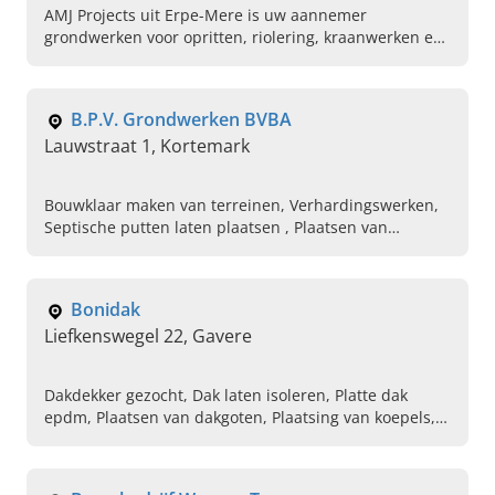
AMJ Projects uit Erpe-Mere is uw aannemer
grondwerken voor opritten, riolering, kraanwerken en
terreinwerken in Oost-Vlaanderen. Vraag vandaag uw
offerte aan.
B.P.V. Grondwerken BVBA
Lauwstraat 1, Kortemark
Bouwklaar maken van terreinen, Verhardingswerken,
Septische putten laten plaatsen , Plaatsen van
regenwater putten, Slopen en afbreken van gebouwen
en constructies, Afvalverwijdering naar stortplaatsen
en recyclage, Put funderingen, Wegeniswerken,
Bonidak
Fundering aanleggen, Kabels en leidingen aanleggen
Liefkenswegel 22, Gavere
Dakdekker gezocht, Dak laten isoleren, Platte dak
epdm, Plaatsen van dakgoten, Plaatsing van koepels,
Herstelling dakbekleding, Plaatsen van platte dak , Dak
laten repareren, Prefab laten plaatsen