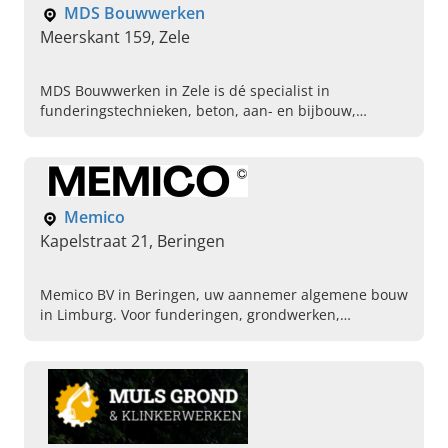
MDS Bouwwerken
Meerskant 159, Zele
MDS Bouwwerken in Zele is dé specialist in
funderingstechnieken, beton, aan- en bijbouw,
zwembaden, riool en asbest. Lees hier snel verder en
neem contact op!
Memico
Kapelstraat 21, Beringen
Memico BV in Beringen, uw aannemer algemene bouw
in Limburg. Voor funderingen, grondwerken,
sloopwerken en bestrating. Contacteer ons vandaag
nog!