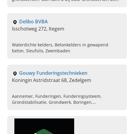
Oosteeklo terecht! Het enthousiaste team voert alle
grondwerken naar wens uit.
Delibo BVBA
Isschotweg 272, Itegem
Waterdichte kelders, Betonkelders in gewapend
beton, Sleufsilo, Zwembaden
Gouwy Funderingstechnieken
Koningin Astridstraat 68, Zedelgem
Aannemer, Funderingen, Funderingsysteem,
Grondstabilisatie, Grondwerk, Boringen,
Berlinerwanden, Onderschoeiingen