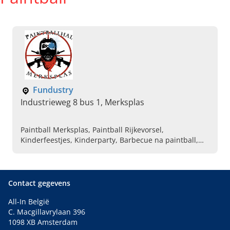
Fundustry
Industrieweg 8 bus 1, Merksplas
Paintball Merksplas, Paintball Rijkevorsel,
Kinderfeestjes, Kinderparty, Barbecue na paintball,
Cafetaria na paintball, Groepsactiviteiten, Indoor
paintball, Vrijgezellenfeest, Teambuilding
Contact gegevens
All-In België
C. Macgillavrylaan 396
1098 XB Amsterdam