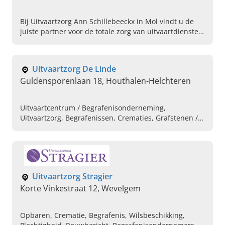
Bij Uitvaartzorg Ann Schillebeeckx in Mol vindt u de
juiste partner voor de totale zorg van uitvaartdiensten
op maat. Bel ons op, wij helpen u graag verder.
Uitvaartzorg De Linde
Guldensporenlaan 18, Houthalen-Helchteren
Uitvaartcentrum / Begrafenisonderneming,
Uitvaartzorg, Begrafenissen, Crematies, Grafstenen /
Grafmonumenten, Bloemen, Persoonlijke wensen,
Aula- en Kerk diensten, Koffietafel, Afscheid nemen in
een huiselijke, warme omgeving
Uitvaartzorg Stragier
Korte Vinkestraat 12, Wevelgem
Opbaren, Crematie, Begrafenis, Wilsbeschikking,