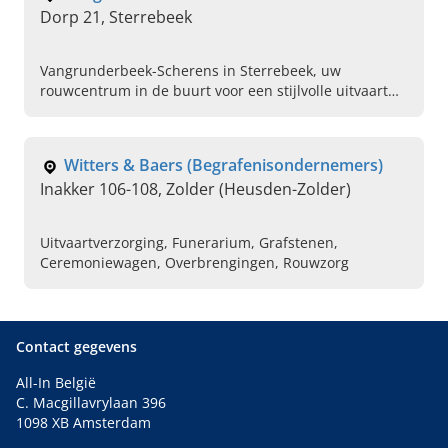
Dorp 21, Sterrebeek
Vangrunderbeek-Scherens in Sterrebeek, uw
rouwcentrum in de buurt voor een stijlvolle uitvaart
van a tot z. Bel ons vandaag voor een vrijblijvend
informatiegesprek bij u thuis.
Witters & Baers (Begrafenisondernemers)
Inakker 106-108, Zolder (Heusden-Zolder)
Uitvaartverzorging, Funerarium, Grafstenen,
Ceremoniewagen, Overbrengingen, Rouwzorg
Contact gegevens
All-In België
C. Macgillavrylaan 396
1098 XB Amsterdam