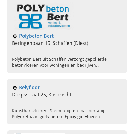
Polybeton Bert
Beringenbaan 15, Schaffen (Diest)
Polybeton Bert uit Schaffen verzorgt gepolierde
betonvloeren voor woningen en bedrijven.
Betonwerken voor terrassen, opritten,
industrievloeren en renovatie. Contacteer ons
vandaag!
Relyfloor
Dorpsstraat 25, Kieldrecht
Kunstharsvloeren, Steentapijt en marmertapijt,
Polyurethaan gietvloeren, Epoxy gietvloeren,
Mortelvloeren en troffelvloeren, Terrazzo, Grindtapijt,
Chapewerken, Flake vloer, Terrazzo aanrechtblad en