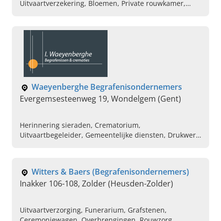
Uitvaartverzekering, Bloemen, Private rouwkamer,
Uitvaartcentrum, Rouwstukken, Crematie
Waeyenberghe Begrafenisondernemers
Evergemsesteenweg 19, Wondelgem (Gent)
Herinnering sieraden, Crematorium,
Uitvaartbegeleider, Gemeentelijke diensten, Drukwerk,
Rouwadvertenties , Internationale overbrenging,
Rouwkapel, Lijkwagen, Koffietafels en Rouwmaaltijden
Witters & Baers (Begrafenisondernemers)
Inakker 106-108, Zolder (Heusden-Zolder)
Uitvaartverzorging, Funerarium, Grafstenen,
Ceremoniewagen, Overbrengingen, Rouwzorg