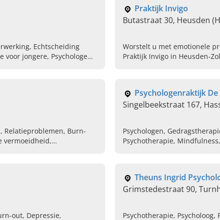
Praktijk Invigo
Butastraat 30, Heusden (
rwerking, Echtscheiding
Worstelt u met emotionele 
ge voor jongere, Psychologe
Praktijk Invigo in Heusden-Z
leven.
Psychologenraktijk D
Singelbeekstraat 167, Has
, Relatieproblemen, Burn-
Psychologen, Gedragstherapie
he vermoeidheid,
Psychotherapie, Mindfulness
Verliesverwerking, Geen zelf
pijn, Depressieklachten
Theuns Ingrid Psychol
Grimstedestraat 90, Turn
rn-out, Depressie,
Psychotherapie, Psycholoog, 