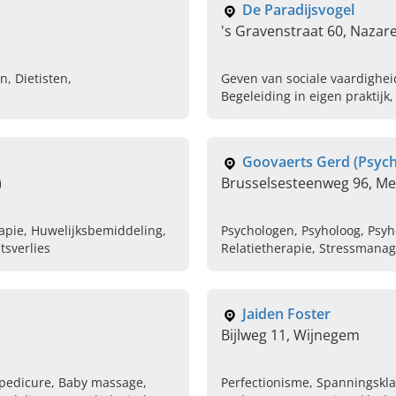
De Paradijsvogel
's Gravenstraat 60, Nazar
, Dietisten,
Geven van sociale vaardighei
Begeleiding in eigen praktij
Psychotherapie, Hulp bij ech
Goovaerts Gerd (Psyc
)
Brusselsesteenweg 96, M
rapie, Huwelijksbemiddeling,
Psychologen, Psyholoog, Psyh
tsverlies
Relatietherapie, Stressmanag
Jaiden Foster
Bijlweg 11, Wijnegem
 pedicure, Baby massage,
Perfectionisme, Spanningsklac