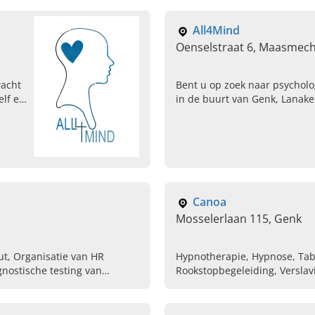
All4Mind
Oenselstraat 6, Maasmec
wacht
Bent u op zoek naar psychol
elf en
in de buurt van Genk, Lanak
kunt u bij de psychologen pra
Canoa
Mosselerlaan 115, Genk
ut, Organisatie van HR
Hypnotherapie, Hypnose, Tab
nostische testing van
Rookstopbegeleiding, Verslavi
utplacement, Afspraak
Psychologische begeleiding, 
ADHD, Radionica