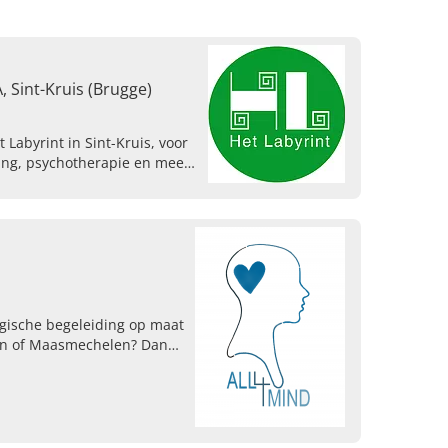
, Sint-Kruis (Brugge)
 Labyrint in Sint-Kruis, voor
ing, psychotherapie en meer.
tie!
ogische begeleiding op maat
en of Maasmechelen? Dan
ktijk All4Mind terecht.