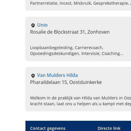
Partnerrelatie, Incest, Misbruik, Gesprekstherapie
Unio
Rosalie de Blockstraat 31, Zonhoven
Loopbaanbegeleiding, Carrierecoach,
Opvoedingsdeskundigen, Intervisie, Coaching
bedrijven, Relatietherapie, Burn out, Traumatherap
Depressie, Gesprekstherapie
Van Mulders Hilda
Pharaildelaan 15, Oostduinkerke
Welkom in de praktijk van Hilda van Mulders in Oo
kracht staan, laat ons u helpen als u kampt met dep
andere klachten.
Contact gegevens
Directe link