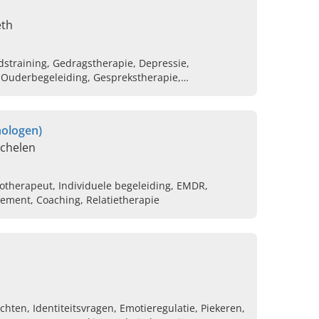
eth
dstraining, Gedragstherapie, Depressie,
k, Ouderbegeleiding, Gesprekstherapie,
tscheiding, Volgen van groepstherapie
hologen)
echelen
otherapeut, Individuele begeleiding, EMDR,
ement, Coaching, Relatietherapie
hten, Identiteitsvragen, Emotieregulatie, Piekeren,