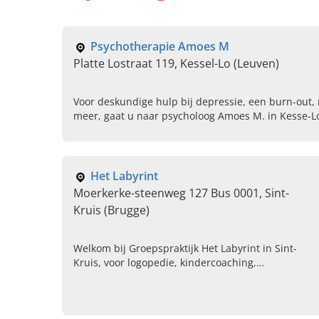
Psychotherapie Amoes M
Platte Lostraat 119, Kessel-Lo (Leuven)
Voor deskundige hulp bij depressie, een burn-out,
meer, gaat u naar psycholoog Amoes M. in Kesse-L
Het Labyrint
Moerkerke-steenweg 127 Bus 0001, Sint-
Kruis (Brugge)
Welkom bij Groepspraktijk Het Labyrint in Sint-
Kruis, voor logopedie, kindercoaching,
psychotherapie, vroedkunde en meer voor jong
en oud. Bel vandaag voor informatie!