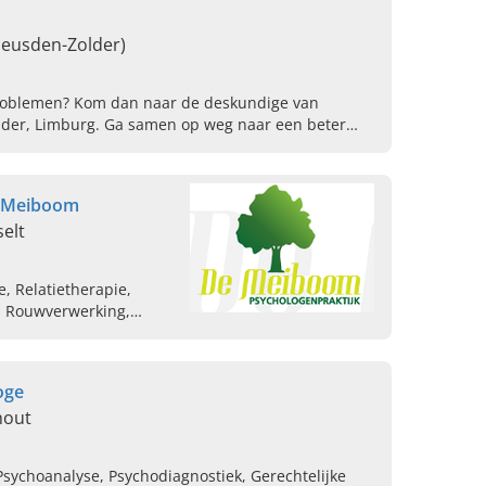
Heusden-Zolder)
problemen? Kom dan naar de deskundige van
older, Limburg. Ga samen op weg naar een beter
e Meiboom
selt
, Relatietherapie,
, Rouwverwerking,
vertrouwen, Chronische
oge
hout
Psychoanalyse, Psychodiagnostiek, Gerechtelijke