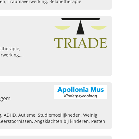
ten, Traumaverwerking, Relatietherapie
etherapie,
rwerking,
ingsproblemen, Autisme
lfvertrouwen,
lachten
elgem
g, ADHD, Autisme, Studiemoeilijkheden, Weinig
Leerstoornissen, Angsklachten bij kinderen, Pesten