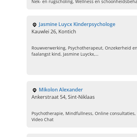
Nek- en rugscholing, Wellness en schoonheidsbeha
begeleiding, Loopbaanbegeleiding, Pilates , Persona
Jasmine Luycx Kinderpsychologe
Kauwlei 26, Kontich
Rouwverwerking, Psychotherapeut, Onzekerheid e
faalangst kind, Jasmine Luyckx,
Zinderlijkheidsproblemen, Rouwverwerking kind,
Peuterproblemen, Slaapproblemen kind, Algemeen
opvoedingvragen tot 6 jaar
Mikolon Alexander
Ankerstraat 54, Sint-Niklaas
Psychotherapie, Mindfullness, Online consultaties,
Video Chat