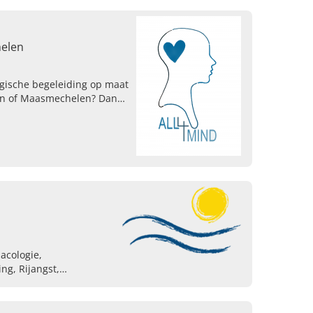
helen
ogische begeleiding op maat
en of Maasmechelen? Dan
ktijk All4Mind terecht.
acologie,
ng, Rijangst,
Relatiebegeleiding,