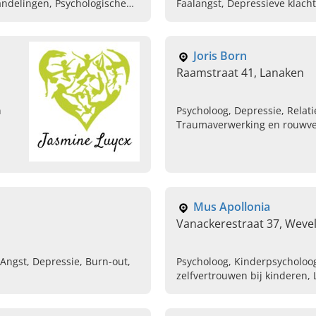
ndelingen, Psychologische
Faalangst, Depressieve klach
l training
Joris Born
Raamstraat 41, Lanaken
n
Psycholoog, Depressie, Relati
Traumaverwerking en rouwve
Relatieproblemen en opvoed
Spectrum Stoornis, Weinig ze
Adolescenten, Depressieve k
Mus Apollonia
Vanackerestraat 37, Wev
 Angst, Depressie, Burn-out,
Psycholoog, Kinderpsycholoo
zelfvertrouwen bij kinderen, 