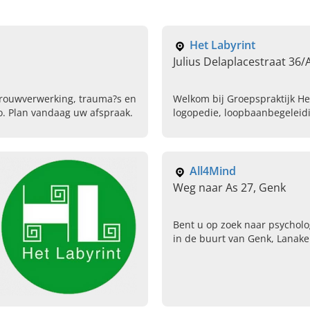
Het Labyrint
Julius Delaplacestraat 36/A
 rouwverwerking, trauma?s en
Welkom bij Groepspraktijk Het
o. Plan vandaag uw afspraak.
logopedie, loopbaanbegeleid
Bel ons vandaag voor informa
All4Mind
Weg naar As 27, Genk
Bent u op zoek naar psychol
in de buurt van Genk, Lanak
kunt u bij de psychologen pra
Neem contact op!