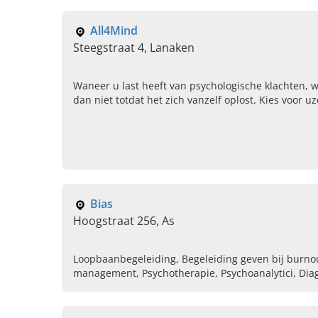
All4Mind
Steegstraat 4, Lanaken
Waneer u last heeft van psychologische klachten, 
dan niet totdat het zich vanzelf oplost. Kies voor uz
schakel de hulp in van een psycholoog. Voor
pschygologische begeleiding in Genk, Lanaken of
Maasmechelen kunt u bij All4Mind terecht.
Bias
Hoogstraat 256, As
Loopbaanbegeleiding, Begeleiding geven bij burno
management, Psychotherapie, Psychoanalytici, Diag
persoonlijke eigenschappen, Stressmanagement, O
maken bij psychotherapeut, Testdiagnostiek