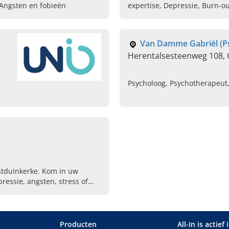
, Angsten en fobieën
expertise, Depressie, Burn-o
Van Damme Gabriël (P
Herentalsesteenweg 108,
Psycholoog, Psychotherapeut,
ie,
stduinkerke. Kom in uw
ressie, angsten, stress of
Producten
All-In is actief 