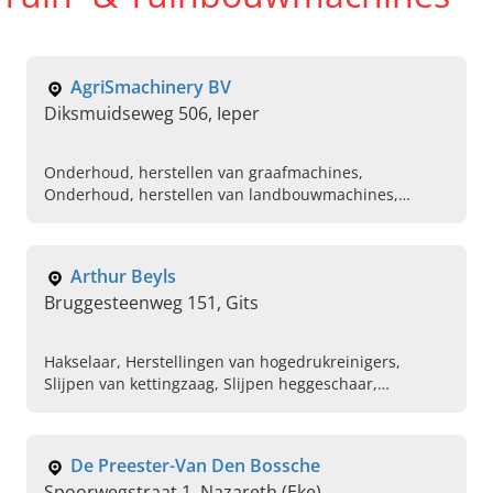
AgriSmachinery BV
Diksmuidseweg 506, Ieper
Onderhoud, herstellen van graafmachines,
Onderhoud, herstellen van landbouwmachines,
Onderhoud, herstellen van tuin machines, Aankoop
van landbouwmachines, Verhuur van
landbouwmachines, Hoofd dealer van Weidemann in
Arthur Beyls
de buurt, Servicepunt voor u tuinbouw machines in de
Bruggesteenweg 151, Gits
buurt, Knikladers, showel en verreikers op maat van
budget, Professionele landbouwmachines,
Gereedschappen te koop voor machines
Hakselaar, Herstellingen van hogedrukreinigers,
Slijpen van kettingzaag, Slijpen heggeschaar,
Herstellingen van grasmaaiers, Karcher, Verhuur
tuinmachines, Gazonmaaiers, Grasmaaiers, Schrob-
zuigmachine
De Preester-Van Den Bossche
Spoorwegstraat 1, Nazareth (Eke)