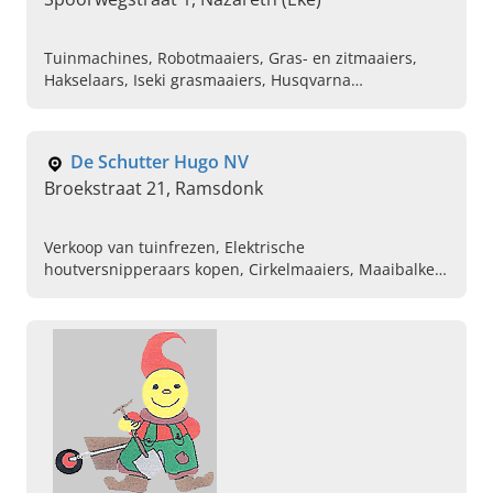
Tuinmachines, Robotmaaiers, Gras- en zitmaaiers,
Hakselaars, Iseki grasmaaiers, Husqvarna
grasmaaiers, Eliet grasmaaiers, Toro grasmaaiers,
Hogedrukreinigers, Bladblazers
De Schutter Hugo NV
Broekstraat 21, Ramsdonk
Verkoop van tuinfrezen, Elektrische
houtversnipperaars kopen, Cirkelmaaiers, Maaibalken,
Verticuteerders, Houtklievers, Grasmaaiers,
Robotmaaiers, Handsproeiers, Machines voor de
landbouw