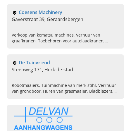
afbraakwerken en meer.
Coesens Machinery
Gaverstraat 39, Geraardsbergen
Verkoop van komatsu machines, Verhuur van
graafkranen, Toebehoren voor autolaadkranen,
Hydraulische graafmachines op rupsen, Huren van
grondverzetmachine, Breekhamers, Machines voor
wegenbouw
De Tuinvriend
Steenweg 171, Herk-de-stad
Robotmaaiers, Tuinmachine van merk stihl, Verrhuur
van grondboor, Huren van grasmaaier, Bladblazers,
Bouwmachines, Grondfrezen, Herstel van
tuinmachines, Sproeitoestellen voor tuin, Zitmaaiers