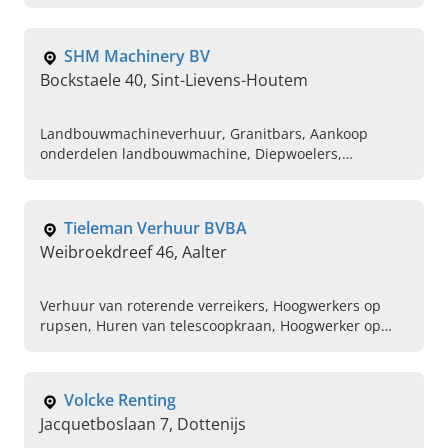
Hoogtewerkers met knikarm
SHM Machinery BV
Bockstaele 40, Sint-Lievens-Houtem
Landbouwmachineverhuur, Granitbars, Aankoop
onderdelen landbouwmachine, Diepwoelers,
Diepgronders, Huren grondbewerkingmachine,
Weidebloters, Klepelmaaiers, Mini graafmachines
kopen, Kraanbakken
Tieleman Verhuur BVBA
Weibroekdreef 46, Aalter
Verhuur van roterende verreikers, Hoogwerkers op
rupsen, Huren van telescoopkraan, Hoogwerker op
banden, Verhuring van schaarliften, Hijstoestellen,
Hijstoebehoren, Kraanverhuur
Volcke Renting
Jacquetboslaan 7, Dottenijs