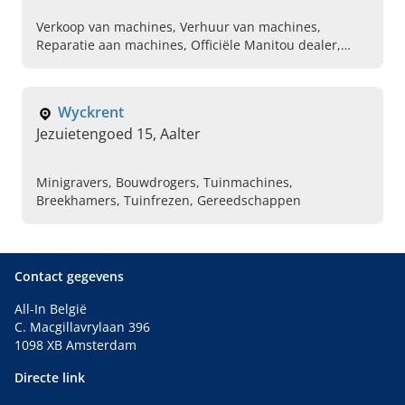
Verkoop van machines, Verhuur van machines,
Reparatie aan machines, Officiële Manitou dealer,
Tweedehands machines, Roterende verreikers
verkoop en verhuur, Hoogwerkers verkoop en verhuur,
Heftrucks verkoop en verhuur, Graafmachines verkoop
Wyckrent
en verhuur, Warehousemateriaal
Jezuietengoed 15, Aalter
Minigravers, Bouwdrogers, Tuinmachines,
Breekhamers, Tuinfrezen, Gereedschappen
Contact gegevens
All-In België
C. Macgillavrylaan 396
1098 XB Amsterdam
Directe link