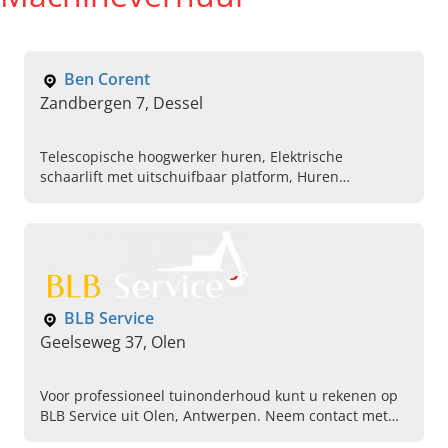
Ben Corent
Zandbergen 7, Dessel
Telescopische hoogwerker huren, Elektrische
schaarlift met uitschuifbaar platform, Huren
ruwterrein vorkheftrucks, Staplaats voor caravan,
Staplaats voor mobilehome, Verhuur
materiaalcontainers op aanvraag, Rupsladers,
Wielladers, Verhuur hoogladers van gerenommeerde
merken, Breed assortiment professionele hoogwerkers
BLB Service
Geelseweg 37, Olen
Voor professioneel tuinonderhoud kunt u rekenen op
BLB Service uit Olen, Antwerpen. Neem contact met
ons op voor containerdiensten, machineherstellingen,