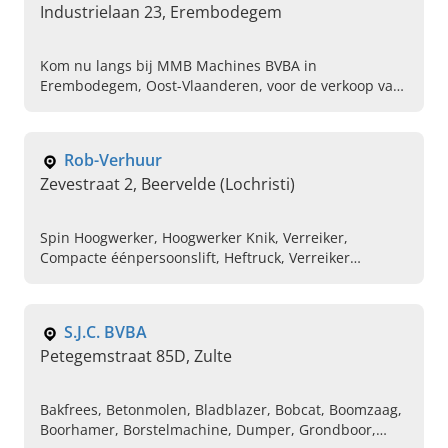
Industrielaan 23, Erembodegem
Kom nu langs bij MMB Machines BVBA in
Erembodegem, Oost-Vlaanderen, voor de verkoop van
industriepompen, de aanschaf van ergonomisch
bouwgereedschap en meer.
Rob-Verhuur
Zevestraat 2, Beervelde (Lochristi)
Spin Hoogwerker, Hoogwerker Knik, Verreiker,
Compacte éénpersoonslift, Heftruck, Verreiker
roterend, Hoogwerker op bestelwagen, Schaarlift,
Hoogwerker Telescoop
S.J.C. BVBA
Petegemstraat 85D, Zulte
Bakfrees, Betonmolen, Bladblazer, Bobcat, Boomzaag,
Boorhamer, Borstelmachine, Dumper, Grondboor,