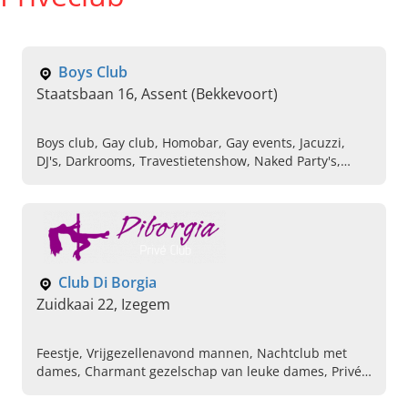
Boys Club
Staatsbaan 16, Assent (Bekkevoort)
Boys club, Gay club, Homobar, Gay events, Jacuzzi,
DJ's, Darkrooms, Travestietenshow, Naked Party's,
Kinky party's
Club Di Borgia
Zuidkaai 22, Izegem
Feestje, Vrijgezellenavond mannen, Nachtclub met
dames, Charmant gezelschap van leuke dames, Privé
club met stijl, Ontspan in gezelschap van charmante
dames