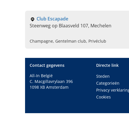
Club Escapade
Steenweg op Blaasveld 107, Mechelen
Champagne, Gentelman club, Privéclub
Contact gegevens
Directe link
All-In België
Steden
C. Macgillavrylaan 396
Categorieën
1098 XB Amsterdam
Privacy verklarin
Cookies