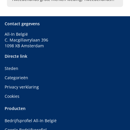
schoenen, Tweedehands herenkleding, Kleding grote
merken, Handtassen Delvaux, Handtassen Louis
Vuitton, Kleding Michael Kors, Handtassen Gucci,
Handtassen Chanel
Contact gegevens
All-In België
C. Macgillavrylaan 396
1098 XB Amsterdam
Directe link
Steden
Categorieën
Privacy verklaring
Cookies
Producten
Bedrijfsprofiel All-In België
Google Bedrijfsprofiel