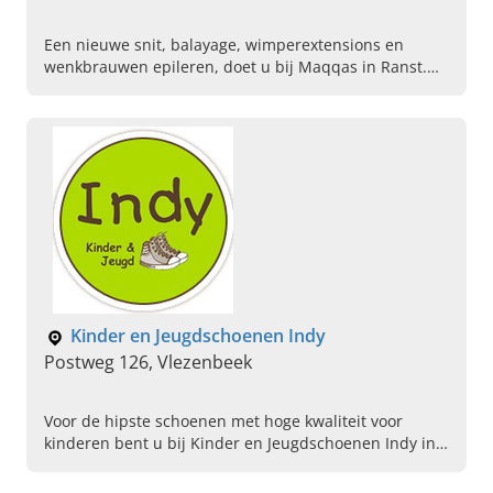
Een nieuwe snit, balayage, wimperextensions en
wenkbrauwen epileren, doet u bij Maqqas in Ranst.
Maak vandaag een afspraak bij ons in de kapsalon.
Kinder en Jeugdschoenen Indy
Postweg 126, Vlezenbeek
Voor de hipste schoenen met hoge kwaliteit voor
kinderen bent u bij Kinder en Jeugdschoenen Indy in
Vlezenbeek aan het juiste adres. U kunt rekenen op
een breed productaanbod in de winkel, en u vindt ook