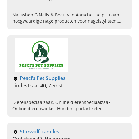
Nailsshop C-Nails & Beauty in Aarschot helpt u aan
hoogwaardige nagelproducten voor nagelstylisten.
Naast fantastische nagelstudio producten kunt u er
ook terecht voor opleidingen en cursussen.
Pesci’s Pet Supplies
Lindestraat 40, Zemst
Dierenspeciaalzaak, Online dierenspeciaalzaak,
Online dierenwinkel, Hondensportartikelen,
Speelgoed en accessoires dieren, Dierenartsen,
Hondenscholen, Forever living, Jack and Vanilla, K9
prof
Starwolf-candles