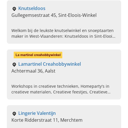
online kinderschoenen en jeugdschoenen.
Knutseldoos
Gullegemsestraat 45, Sint-Eloois-Winkel
Welkom bij de leukste knutselwinkel en snoeptaarten
maker in West-Vlaanderen: Knutseldoos in Sint-Eloois-
Winkel! Dé hobbywinkel voor iedereen van 1-101 jaar
oud!
Lamartinel Creahobbywinkel
Achtermaal 36, Aalst
Workshops in creatieve technieken, Homeparty's in
creatieve materialen, Creatieve feestjes, Creatieve
materialen, Stansen , Embossen, Stempelen
Lingerie Valentijn
Korte Ridderstraat 11, Merchtem