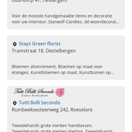
Oud-dorp 47, Heldergem
Voor de mooiste handgemaakte items en decoratie
voor uw interieur: Starwolf-Candles, dé woondecoratie
winkel. Kijk hier, geniet van ons aanbod & kom langs!
Stays Green florist
Tramstraat 18, Destelbergen
Bloemen abonnement, Bloemen op maat voor
etalages, Kunstbloemen op maat, Kunstbomen op
maat, Bloemen boeketten op bestelling, Zijden
bloemen, Kunstbloemen en kunstplanten, Op maat
groene wanden, Bloemen op je eigen wens, kunst-
bloemen en -planteninstallaties
Tutti Belli Secondo
Rumbeeksesteenweg 242, Roeselare
Tweedehands grote merken handtassen,
Tweedehands grote merken kleding, Tweedehands