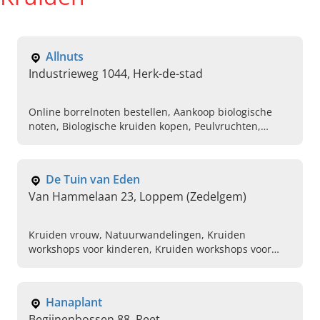
Allnuts
Industrieweg 1044, Herk-de-stad
Online borrelnoten bestellen, Aankoop biologische
noten, Biologische kruiden kopen, Peulvruchten,
Aankoop gedroogd fuit, Granola, Muesli, Zaden, Pitten,
Bonen
De Tuin van Eden
Van Hammelaan 23, Loppem (Zedelgem)
Kruiden vrouw, Natuurwandelingen, Kruiden
workshops voor kinderen, Kruiden workshops voor
volwassenen, Verkoop van verzorgingsproducten,
Verkoop van kruiden thee, Eetbare bloemen en
bessenstruiken, Eterische olien, Ecologische tuin, Sier
Hanaplant
en kruidentuin
Begijnenbossen 88, Reet