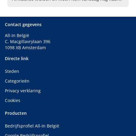
Himalaya Exotic Market in Gent en geniet van ons
aanbod!
Contact gegevens
All-In België
C. Macgillavrylaan 396
1098 XB Amsterdam
Directe link
Steden
Categorieën
Privacy verklaring
Cookies
Producten
Bedrijfsprofiel All-In België
Google Bedrijfsprofiel