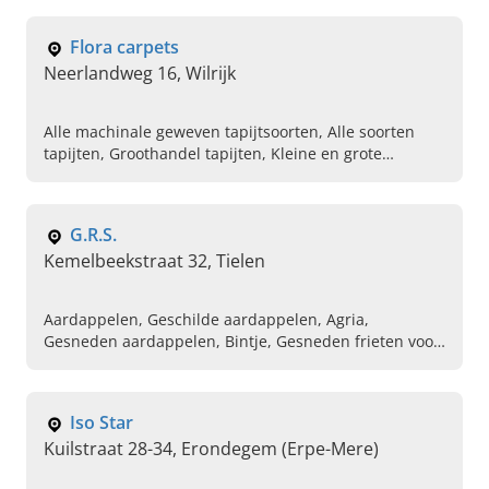
Flora carpets
Neerlandweg 16, Wilrijk
Alle machinale geweven tapijtsoorten, Alle soorten
tapijten, Groothandel tapijten, Kleine en grote
tapijten, Synthetische tapijten, Moderne en klassieke
tapijten, Hoogpolige tapijten, Vintage tapijten, Ronde
en vierkant tapijten, Algemene tapijten
G.R.S.
Kemelbeekstraat 32, Tielen
Aardappelen, Geschilde aardappelen, Agria,
Gesneden aardappelen, Bintje, Gesneden frieten voor
de frituur, Frieten voor frituur, Aardapppelbedrijf in
de buurt
Iso Star
Kuilstraat 28-34, Erondegem (Erpe-Mere)