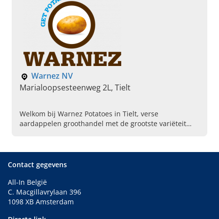
Warnez NV
Marialoopsesteenweg 2L, Tielt
Welkom bij Warnez Potatoes in Tielt, verse
aardappelen groothandel met de grootste variëteit
aan aardappelrassen van de hoogste kwaliteit. Bel
vandaag voor informatie.
Contact gegevens
All-In België
C. Macgillavrylaan 396
1098 XB Amsterdam