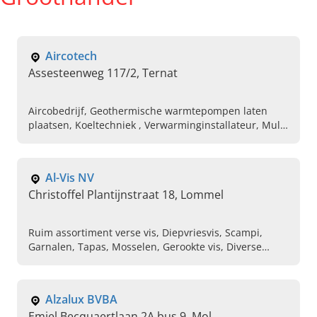
Aircotech
Assesteenweg 117/2, Ternat
Aircobedrijf, Geothermische warmtepompen laten
plaatsen, Koeltechniek , Verwarminginstallateur, Multi
split airco laten plaatsen, Geothermische
warmtepomp laten plaatsen
Al-Vis NV
Christoffel Plantijnstraat 18, Lommel
Ruim assortiment verse vis, Diepvriesvis, Scampi,
Garnalen, Tapas, Mosselen, Gerookte vis, Diverse
schaal- en schelpdieren, Bereide visgerechten, Koude
schotels
Alzalux BVBA
Emiel Becquaertlaan 2A bus 9, Mol