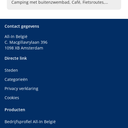
Camping met buitenzwembad, Café, Fietsroutes,
Speelterreinen, Visvijver , Terras
Contact gegevens
All-In België
C. Macgillavrylaan 396
1098 XB Amsterdam
Directe link
Steden
Categorieën
Privacy verklaring
Cookies
Producten
Bedrijfsprofiel All-In België