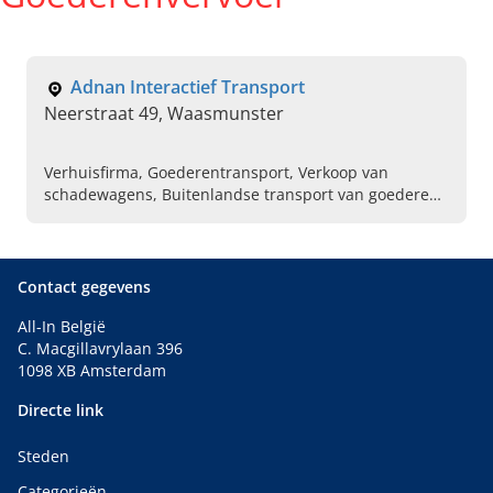
Adnan Interactief Transport
Neerstraat 49, Waasmunster
Verhuisfirma, Goederentransport, Verkoop van
schadewagens, Buitenlandse transport van goederen,
Wagentransport, Autokeuringen, Verhuisliften huren,
Ladderliften huren, Verkoop van tweedehands wagens
Contact gegevens
All-In België
C. Macgillavrylaan 396
1098 XB Amsterdam
Directe link
Steden
Categorieën