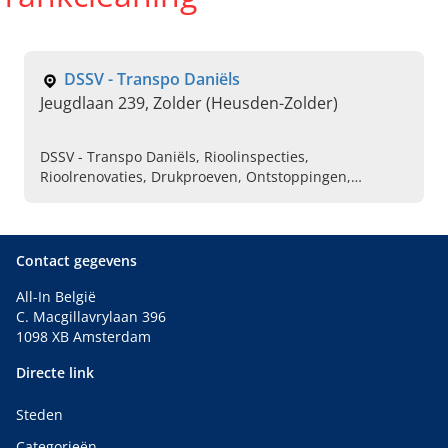
DSSV - Transpo Daniëls
Jeugdlaan 239, Zolder (Heusden-Zolder)
DSSV - Transpo Daniëls, Rioolinspecties,
Rioolrenovaties, Drukproeven, Ontstoppingen,
Chemische reiniging, Reinigen putten, Vloeistofdichte
containers, Tanktransport, Reinigen septic tanks
Contact gegevens
All-In België
C. Macgillavrylaan 396
1098 XB Amsterdam
Directe link
Steden
Categorieën