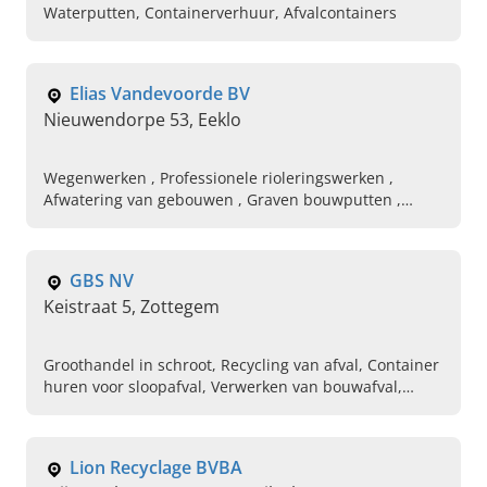
Waterputten, Containerverhuur, Afvalcontainers
Elias Vandevoorde BV
Nieuwendorpe 53, Eeklo
Wegenwerken , Professionele rioleringswerken ,
Afwatering van gebouwen , Graven bouwputten ,
Plaatsen van citerne waterputten , Bouw
afvalcontainers zetten, Kipper transport , Dieplader
transport, Afzet containers transporteren ,
GBS NV
Walkingfloor volume transport
Keistraat 5, Zottegem
Groothandel in schroot, Recycling van afval, Container
huren voor sloopafval, Verwerken van bouwafval,
Grondwerken, Slopen van industriele gebouwen,
Containerverhuur, Afvalbeheer, Ophalen van oud
metaal, Afvalverwerking
Lion Recyclage BVBA