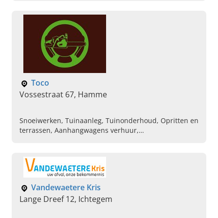
Brandhout , Verhuur van containers en machines,
Tuinaanleg en omgevingswerken, Aanleg opritten en
terrassen
Toco
Vossestraat 67, Hamme
Snoeiwerken, Tuinaanleg, Tuinonderhoud, Opritten en
terrassen, Aanhangwagens verhuur,
Containerverhuur, Containerverhuur voor stort en
afval, Transport, Tuinman inhuren
Vandewaetere Kris
Lange Dreef 12, Ichtegem