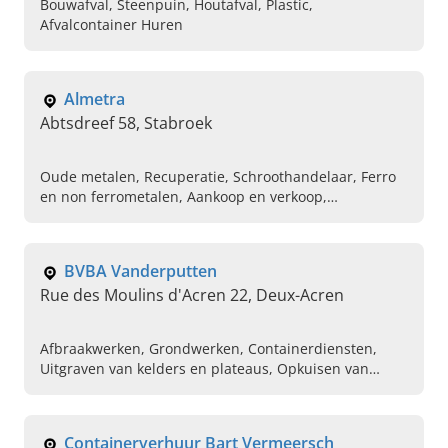
Bouwafval, Steenpuin, Houtafval, Plastic,
Afvalcontainer Huren
Almetra
Abtsdreef 58, Stabroek
Oude metalen, Recuperatie, Schroothandelaar, Ferro
en non ferrometalen, Aankoop en verkoop,
Containerdienst, Big-bags, Sloop en afbraakwerken,
Opruimingswerken, Containertransport
BVBA Vanderputten
Rue des Moulins d'Acren 22, Deux-Acren
Afbraakwerken, Grondwerken, Containerdiensten,
Uitgraven van kelders en plateaus, Opkuisen van
terreinen, Plaatsen van septische putten,
regenputten, Strippen van gebouwen, Binnenafbraak,
Verhuur container
Containerverhuur Bart Vermeersch