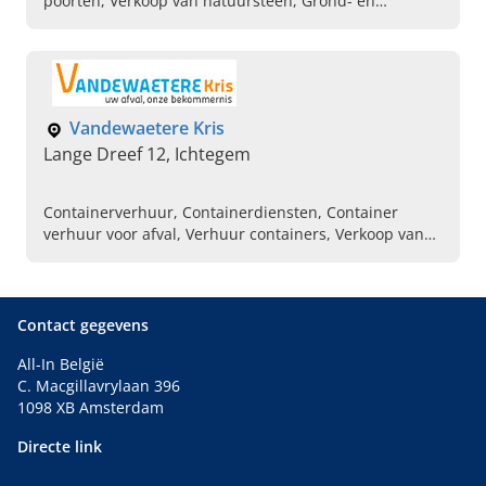
poorten, Verkoop van natuursteen, Grond- en
zeefwerken, Groenrecyclage / bosontginning,
Brandhout , Verhuur van containers en machines,
Tuinaanleg en omgevingswerken, Aanleg opritten en
terrassen
Vandewaetere Kris
Lange Dreef 12, Ichtegem
Containerverhuur, Containerdiensten, Container
verhuur voor afval, Verhuur containers, Verkoop van
teelaarde, Verkoop van gebroken steen, Verkoop van
betonpuin, Minigravers
Contact gegevens
All-In België
C. Macgillavrylaan 396
1098 XB Amsterdam
Directe link