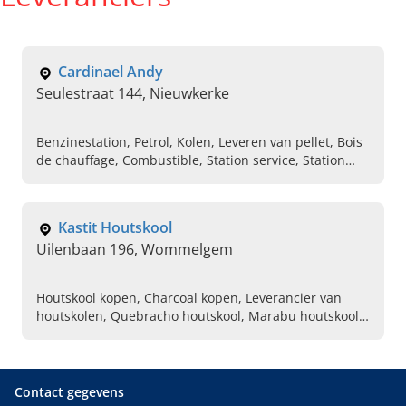
Cardinael Andy
Seulestraat 144, Nieuwkerke
Benzinestation, Petrol, Kolen, Leveren van pellet, Bois
de chauffage, Combustible, Station service, Station
d'essence, Leverancier van brandstoffen, Benzine en
diesel voor wagens
Kastit Houtskool
Uilenbaan 196, Wommelgem
Houtskool kopen, Charcoal kopen, Leverancier van
houtskolen, Quebracho houtskool, Marabu houtskool ,
Guayacan houtskool , Kamado houtskool , BBQ
houtskool, Restaurant houtskool
Contact gegevens