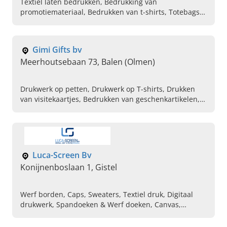
Textiel laten bedrukken, Bedrukking van
promotiemateriaal, Bedrukken van t-shirts, Totebags,
Grafisch ontwerp op maat, Verzorging van digitale
zeefdruk, Textieldrukkerij, Duurzaam ecologisch
textiel, Online bedrukte kleding kopen
Gimi Gifts bv
Meerhoutsebaan 73, Balen (Olmen)
Drukwerk op petten, Drukwerk op T-shirts, Drukken
van visitekaartjes, Bedrukken van geschenkartikelen,
Bedrukken van relatiegeschenken,
Tamponbedrukkingen op balpennen, Ruime keuze van
bedrukken kleding, Zeefdrukkerij, Stickers,
Textieldrukwerk
Luca-Screen Bv
Konijnenboslaan 1, Gistel
Werf borden, Caps, Sweaters, Textiel druk, Digitaal
drukwerk, Spandoeken & Werf doeken, Canvas,
Reclameborden, Werkkledij, Stickers