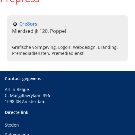
Cre8ors
Mierdsedijk 120, Poppel
Grafische vormgeving, Logo's, Webdesign, Branding,
Premediadiensten, Premediadienst
Contact gegevens
All-In België
C. Macgillavrylaan 396
1098 XB Amsterdam
Directe link
Steden
Categorieën