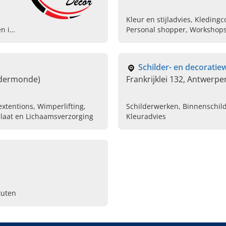
Kleur en stijladvies, Kledin
n in
Personal shopper, Workshops Kleur & A
Trendprestaties
Schilder- en decorati
ndermonde)
Frankrijklei 132, Antwerpe
extentions, Wimperlifting,
Schilderwerken, Binnenschild
elaat en Lichaamsverzorging
Kleuradvies
tuten