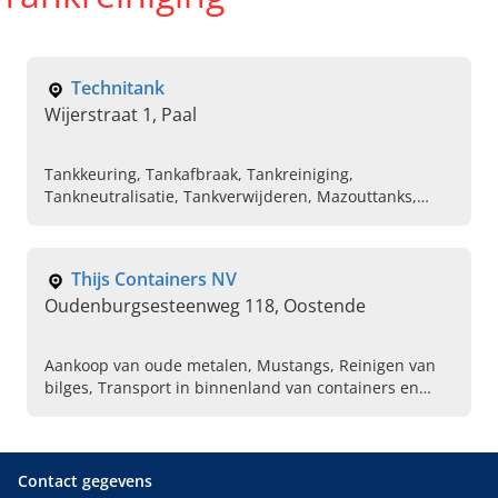
Technitank
Wijerstraat 1, Paal
Tankkeuring, Tankafbraak, Tankreiniging,
Tankneutralisatie, Tankverwijderen, Mazouttanks,
Brandstoftanks, Tanksanering, Saneren van
mazouttanks, Verwijderen van keldertanks
Thijs Containers NV
Oudenburgsesteenweg 118, Oostende
Aankoop van oude metalen, Mustangs, Reinigen van
bilges, Transport in binnenland van containers en
kranen, Verhuur van containers, Verhuren van
bouwkranen, Verhuur van kranen tot 400 ton,
Transport oplossingen, Allround expert in kraan
verhuur
Contact gegevens