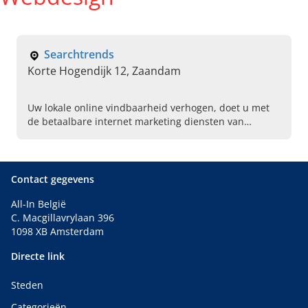
Searchtrends
Korte Hogendijk 12, Zaandam
Uw lokale online vindbaarheid verhogen, doet u met
de betaalbare internet marketing diensten van
Searchtrends in Zaandam. Bel vandaag voor een
kennismakingsgesprek.
Contact gegevens
All-In België
C. Macgillavrylaan 396
1098 XB Amsterdam
Directe link
Steden
Categorieën